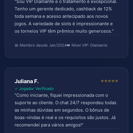
"Sou VIP Diamante e o tratamento é excepcional.
Tenho um gerente dedicado, cashback de 12%
toda semana e acesso antecipado aos novos
jogos. A variedade de slots é impressionante e
os torneios VIP têm prêmios muito generosos."
📅 Membro desde Jan/2024
👑 Nível VIP: Diamante
⭐⭐⭐⭐⭐
Juliana F.
✓ Jogador Verificado
"Como iniciante, fiquei impressionada com o
suporte ao cliente. O chat 24/7 respondeu todas
as minhas dúvidas em segundos. O bônus de
boas-vindas é real e os requisitos são justos. Já
recomendei para vários amigos!"