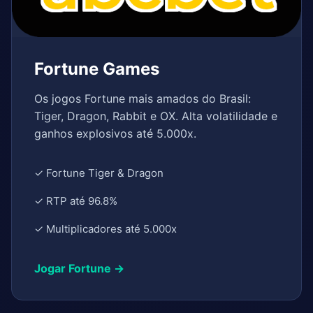
Fortune Games
Os jogos Fortune mais amados do Brasil:
Tiger, Dragon, Rabbit e OX. Alta volatilidade e
ganhos explosivos até 5.000x.
✓ Fortune Tiger & Dragon
✓ RTP até 96.8%
✓ Multiplicadores até 5.000x
Jogar Fortune →