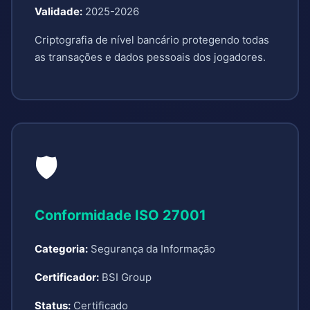
Validade:
2025-2026
Criptografia de nível bancário protegendo todas
as transações e dados pessoais dos jogadores.
🛡️
Conformidade ISO 27001
Categoria:
Segurança da Informação
Certificador:
BSI Group
Status:
Certificado