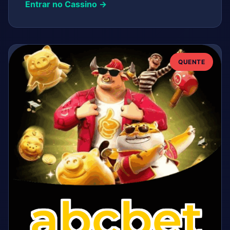
Entrar no Cassino →
QUENTE