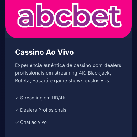
Cassino Ao Vivo
Experiência autêntica de cassino com dealers
profissionais em streaming 4K. Blackjack,
Roleta, Bacará e game shows exclusivos.
✓ Streaming em HD/4K
✓ Dealers Profissionais
✓ Chat ao vivo