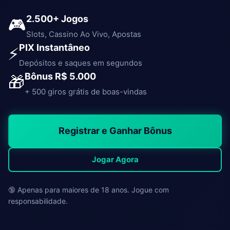
2.500+ Jogos
🎮
Slots, Cassino Ao Vivo, Apostas
PIX Instantâneo
⚡
Depósitos e saques em segundos
Bônus R$ 5.000
🎁
+ 500 giros grátis de boas-vindas
Registrar e Ganhar Bônus
Jogar Agora
🔞 Apenas para maiores de 18 anos. Jogue com
responsabilidade.